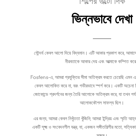
শিল্পের উল্টো দিক
ভিন্নভাবে দেখা
সৌন্দর্য কেবল আলো দিয়ে বিদ্যমান। এটি আকার প্রকাশ করে, আমাদের
নীরবতাকে আকার দেয় এবং আত্মাকে কম্পিত কর
Fosfens-এ, আমরা প্রযুক্তির সীমা অতিক্রম করতে চেয়েছি এমন 
কেবল আলোকিত করে না, বরং গভীরভাবে স্পর্শ করে। একটি অচেনা ব
জোকোন্ডে প্রদর্শনের জন্য তৈরি আলোকে অতিক্রম করে, যা তখন পর্যন্
আলোককৌশল সাফল্য ছিল।
এর জন্য, আমরা কেবল নিখুঁততা খুঁজিনি; আমরা ইন্দ্রিয় এবং স্মৃতি আহ
একটি সূক্ষ্ম ও সংবেদনশীল যন্ত্র, যা, একজন সঙ্গীতশিল্পীর মতো, সত্যি
সক্ষম।