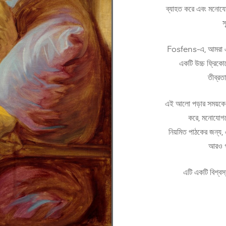
ব্যাহত করে এবং মনোযোগক
স
Fosfens-এ, আমরা এই প
একটি উচ্চ ফ্রিকো
তীব্রত
এই আলো পড়ার সময়কে স
করে, মনোযোগকে 
নিয়মিত পাঠকের জন্য, এ
আরও গভ
এটি একটি বিশ্বস্