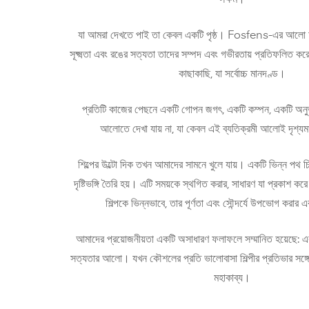
যা আমরা দেখতে পাই তা কেবল একটি পৃষ্ঠ। Fosfens-এর আলো অ
সূক্ষ্মতা এবং রঙের সত্যতা তাদের সম্পদ এবং গভীরতায় প্রতিফলিত করে
কাছাকাছি, যা সর্বোচ্চ মানদণ্ড।
প্রতিটি কাজের পেছনে একটি গোপন জগৎ, একটি কম্পন, একটি অনুভূ
আলোতে দেখা যায় না, যা কেবল এই ব্যতিক্রমী আলোই দৃশ্য
শিল্পের উল্টো দিক তখন আমাদের সামনে খুলে যায়। একটি ভিন্ন পথ চি
দৃষ্টিভঙ্গি তৈরি হয়। এটি সময়কে স্থগিত করার, সাধারণ যা প্রকাশ কর
শিল্পকে ভিন্নভাবে, তার পূর্ণতা এবং সৌন্দর্যে উপভোগ করার 
আমাদের প্রয়োজনীয়তা একটি অসাধারণ ফলাফলে সম্মানিত হয়েছে: এক
সত্যতার আলো। যখন কৌশলের প্রতি ভালোবাসা শিল্পীর প্রতিভার সঙ্গে মি
মহাকাব্য।