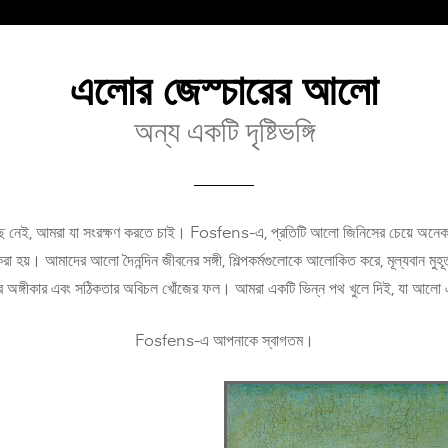
এলোর জেস্চারের আলো
অন্য একটি দৃষ্টিভঙ্গি
 নেই, আমরা যা সংরক্ষণ করতে চাই। Fosfens-এ, প্রতিটি আলো জিনিসের চেয়ে অনেক বেশ
 করা হয়। আমাদের আলো দৈনন্দিন জীবনের সঙ্গী, শিল্পকর্মগুলোকে আলোকিত করে, মূল্যবান মুহ
গভীর অঙ্গীকার এবং সঠিকতার অবিচল খোঁজের ফল। আমরা একটি ভিন্ন পথ খুলে দিই, যা আলো এবং
Fosfens-এ আপনাকে স্বাগতম।