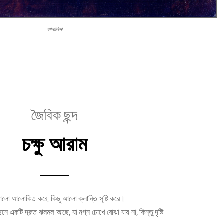
মোনালিসা
জৈবিক ছন্দ
চক্ষু আরাম
আলো আলোকিত করে, কিছু আলো ক্লান্তি সৃষ্টি করে।
নে একটি দ্রুত ঝলমল আছে, যা নগ্ন চোখে বোঝা যায় না, কিন্তু দৃষ্টি