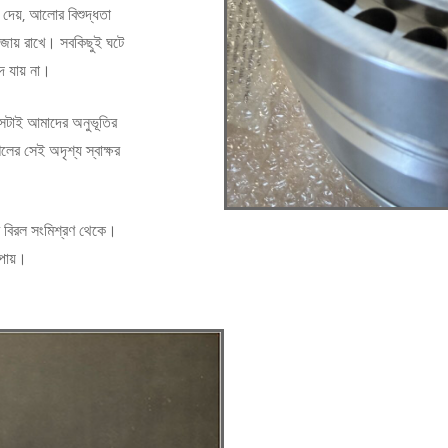
 দেয়, আলোর বিশুদ্ধতা
জায় রাখে। সবকিছুই ঘটে
দ যায় না।
 সেটাই আমাদের অনুভূতির
ৌশলের সেই অদৃশ্য স্বাক্ষর
ের বিরল সংমিশ্রণ থেকে।
পায়।