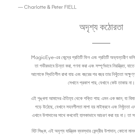
— Charlotte & Peter FIELL
অদৃশ্য কঠোরতা
MagicEye-এর কেন্দ্রে প্রতিটি ফিন এবং প্রতিটি অভ্যন্তরীণ ভলি
তা গভীরভাবে চিন্তা করা, গণনা করা এবং সম্পূর্ণভাবে নিয়ন্ত্রিত, যাতে ত
আলোকে স্থিতিশীল রাখা যায় এবং বছরের পর বছর তার নিখুঁততা অক্ষুণ
সেখানে প্রকাশ পায়, যেখানে কেউ তাকায় না।
এই শৃঙ্খলা আমাদের ঐতিহ্য থেকে শক্তি পায়: এমন এক জ্ঞান, যা বিমা
গড়ে উঠেছে, যেখানে সহনশীলতা মাপা হয় মাইক্রনে এবং নিখুঁততা এক
এখানে উপাদানের সাথে কখনোই হালকাভাবে আচরণ করা হয় না। তা সম্পূর্
হিট সিঙ্ক, এই অদৃশ্য যান্ত্রিক ব্যবস্থার কেন্দ্রীয় উপাদান, কোনো