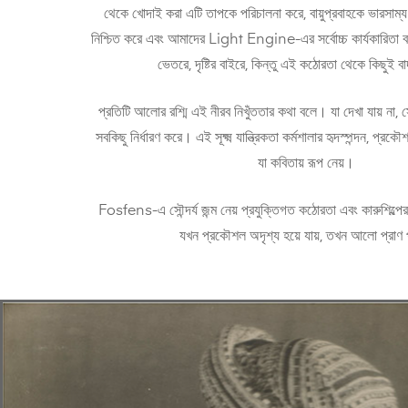
থেকে খোদাই করা এটি তাপকে পরিচালনা করে, বায়ুপ্রবাহকে ভারসাম্য
নিশ্চিত করে এবং আমাদের Light Engine-এর সর্বোচ্চ কার্যকারিতা ব
ভেতরে, দৃষ্টির বাইরে, কিন্তু এই কঠোরতা থেকে কিছুই বা
প্রতিটি আলোর রশ্মি এই নীরব নিখুঁততার কথা বলে। যা দেখা যায় না,
সবকিছু নির্ধারণ করে। এই সূক্ষ্ম যান্ত্রিকতা কর্মশালার হৃদস্পন্দন, প্রক
যা কবিতায় রূপ নেয়।
Fosfens-এ সৌন্দর্য জন্ম নেয় প্রযুক্তিগত কঠোরতা এবং কারুশিল্প
যখন প্রকৌশল অদৃশ্য হয়ে যায়, তখন আলো প্রাণ 