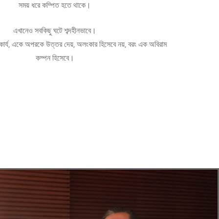
সময় ধরে কম্পিত হতে থাকে।
এখানেও সবকিছু ঘটে শব্দহীনভাবে।
কার্য, একে অপরকে উত্তর দেয়, অলংকার হিসেবে নয়, বরং এক অবিরাম
কম্পন হিসেবে।