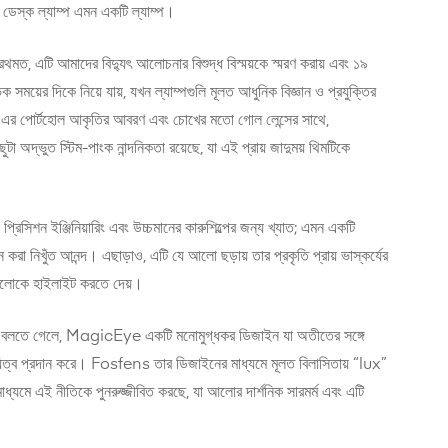
্ক ল্যাম্প এমন একটি ল্যাম্প।
ত, এটি আমাদের বিদ্যুৎ আলোচনার বিশুদ্ধ বিস্ময়কে স্মরণ করায় এবং ১৯
ক সময়ের দিকে নিয়ে যায়, যখন ল্যাম্পগুলি মূলত আধুনিক বিজ্ঞান ও প্রযুক্তির
তো। এর পোর্টহোল আকৃতির আবরণ এবং চোখের মতো গোল লেন্সের সাথে,
 অদ্ভুত স্টিম-পাংক নান্দনিকতা রয়েছে, যা এই প্রায় জাদুময় থিমটিকে
িসিশন ইঞ্জিনিয়ারিং এবং উচ্চমানের কারুশিল্পের জন্য খ্যাত; এমন একটি
াপন করা নিখুঁত আনন্দ। এছাড়াও, এটি যে আলো ছড়ায় তার প্রকৃতি প্রায় ভাস্কর্যের
আলোকে হাইলাইট করতে দেয়।
ভাবে বলতে গেলে, MagicEye একটি মনোমুগ্ধকর ডিজাইন যা অতীতের সঙ্গে
ায়িত্ব প্রদান করে। Fosfens তার ডিজাইনের মাধ্যমে মূলত বিলাসিতায় “lux”
মাধ্যমে এই নীতিকে পুনরুজ্জীবিত করছে, যা আলোর দার্শনিক সারমর্ম এবং এটি