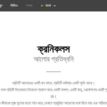
ুন
ভিডিও
সংবাদ
বাংলা
ক্রনিকলস
আলোর প্রতিধ্বনি
প্রতিটি আলোয়ের একটি গল্প থাকে, প্রতিটি ভঙ্গিমার একটি স্মৃতি থাকে।
যখন বাড়িটি ভিন্নভাবে নিজেকে প্রকাশ করে: একটি সাক্ষাৎ, একটি ঋতু, ওয়ার্কশপের একটি স্মৃ
শব্দ।
ন জীবনের সূক্ষ্ম সুতোর মতো গঠন করে, যেখানে প্রযুক্তি আবেগের সঙ্গে মিলে যায় এবং সঠিক