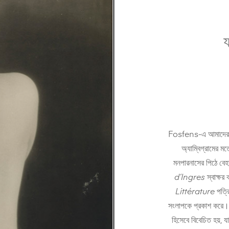
য
Fosfens-এ আমাদের 
অ্যাম্বিগ্রামের 
মনপারনাসের পিঠে বে
d’Ingres
স্বাক্ষর 
Littérature
পত্রি
সংলাপকে প্রকাশ করে। এ
হিসেবে বিবেচিত হয়, য