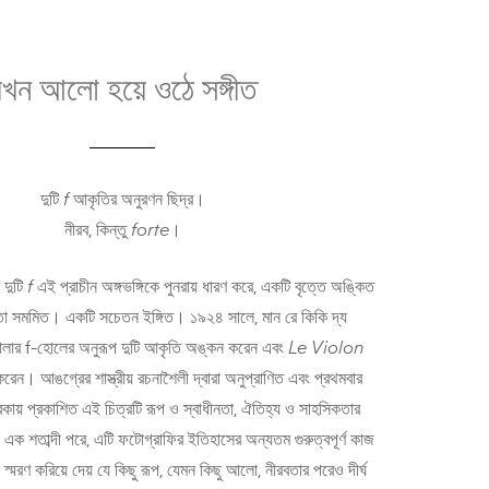
খন আলো হয়ে ওঠে সঙ্গীত
দুটি
f
আকৃতির অনুরণন ছিদ্র।
নীরব, কিন্তু
forte
।
দুটি
f
এই প্রাচীন অঙ্গভঙ্গিকে পুনরায় ধারণ করে, একটি বৃত্তে অঙ্কিত
মতো সমমিত। একটি সচেতন ইঙ্গিত। ১৯২৪ সালে, মান রে কিকি দ্য
হালার f-হোলের অনুরূপ দুটি আকৃতি অঙ্কন করেন এবং
Le Violon
করেন। আঙগ্রের শাস্ত্রীয় রচনাশৈলী দ্বারা অনুপ্রাণিত এবং প্রথমবার
কায় প্রকাশিত এই চিত্রটি রূপ ও স্বাধীনতা, ঐতিহ্য ও সাহসিকতার
ক শতাব্দী পরে, এটি ফটোগ্রাফির ইতিহাসের অন্যতম গুরুত্বপূর্ণ কাজ
া স্মরণ করিয়ে দেয় যে কিছু রূপ, যেমন কিছু আলো, নীরবতার পরেও দীর্ঘ