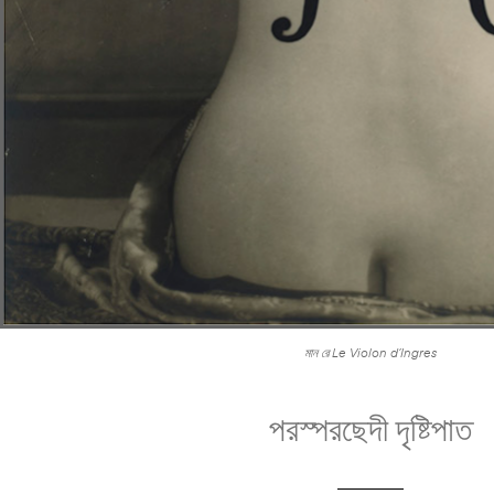
মান রে Le Violon d’Ingres
পরস্পরছেদী দৃষ্টিপাত