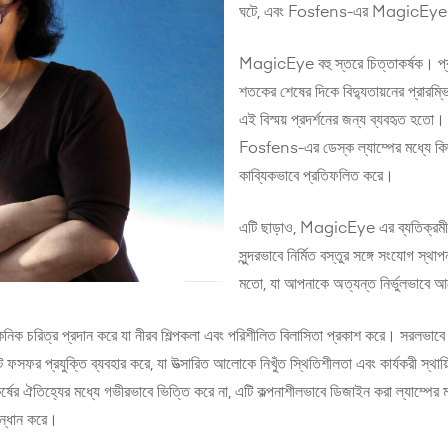
ঘটে, এবং Fosfens-এর MagicEye ডেস
MagicEye বহু স্তরে চিত্তাকর্ষক। প্রথম
শতকের শেষের দিকে বিদ্যুতায়নের প্রারম্ভি
এই বিস্ময় প্রদর্শনের জন্য ব্যবহৃত হ
Fosfens-এর ডেস্ক ল্যাম্পের মধ্যে কিছুটা
কাব্যিকভাবে প্রতিফলিত করে।
এটি ছাড়াও, MagicEye এর ব্যতিক্রমী প্র
সুন্দরভাবে নির্মিত বস্তুর সঙ্গে সংযোগ স্থ
মতো, যা আপনাকে অত্যন্ত নির্ভুলভাবে 
ইকনিক চরিত্র প্রদান করে যা নীরব শিল্পকলা এবং পরিশীলিত বিলাসিতা প্রকাশ করে। সরল
ফসফর প্রযুক্তি ব্যবহার করে, যা উত্সারিত আলোকে নিখুঁত স্থিতিশীলতা এবং কার্যকরী স্থ
র্ষের ঐতিহ্যের মধ্যে গভীরভাবে ভিত্তি করে না, এটি কল্পনাশীলভাবে ডিজাইন করা ল্যাম্পের 
সন্ধান করে।