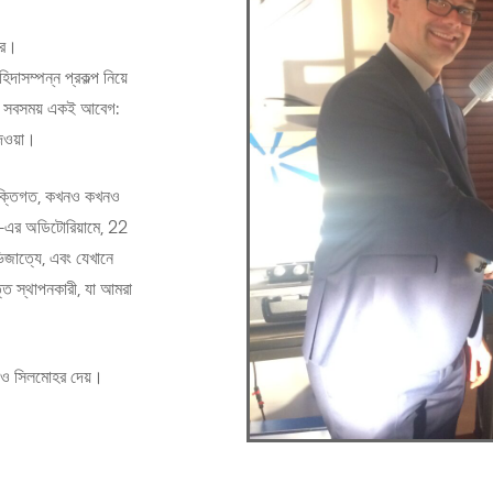
রে।
াসম্পন্ন প্রকল্প নিয়ে
বং সবসময় একই আবেগ:
েওয়া।
যুক্তিগত, কখনও কখনও
এর অডিটোরিয়ামে, 22
াত্যে, এবং যেখানে
ি স্থাপনকারী, যা আমরা
েও সিলমোহর দেয়।