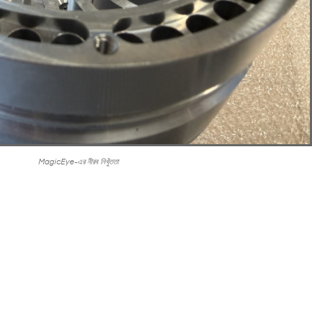
MagicEye-এর নীরব নিখুঁততা