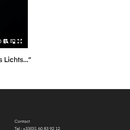
s Lichts…“
Contact
Tel : +33(0)1 60 83 92 12