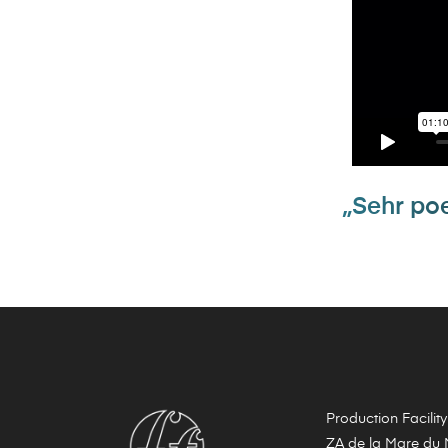
„Sehr poe
Production Facility
ZA de la Mare du M