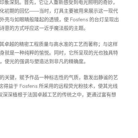
上令人印象深刻。首先，它让人重新感受到电光照明的奇妙，
化初期的回忆——当时，灯具主要被用来展示这一现代
壳与如眼睛般隆起的透镜，使 Fosfens 的台灯呈现出
诗意的方式呼应这一近乎魔法般的主题。
e 以其卓越的精密工程质量与高水准的工艺而著称；与这样
身就是一种纯粹的愉悦。同时，它所呈现的光也独具特
，使光的强调与塑造达到非凡的精确度。
的关键，赋予作品一种标志性的气质，散发出静谧的艺
益于 Fosfens 所采用的远程荧光粉技术，使其光线
系列不仅深深植根于法国卓越工艺的传统之中，更通过富有想