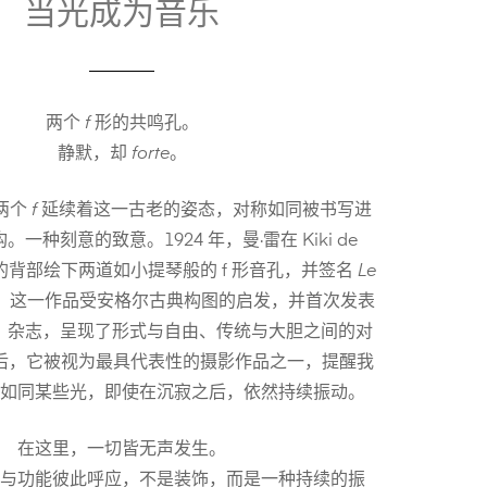
当光成为音乐
两个
f
形的共鸣孔。
静默，却
forte
。
这两个
f
延续着这一古老的姿态，对称如同被书写进
一种刻意的致意。1924 年，曼·雷在 Kiki de
sse 的背部绘下两道如小提琴般的 f 形音孔，并签名
Le
。这一作品受安格尔古典构图的启发，并首次发表
》杂志，呈现了形式与自由、传统与大胆之间的对
后，它被视为最具代表性的摄影作品之一，提醒我
如同某些光，即使在沉寂之后，依然持续振动。
在这里，一切皆无声发生。
与功能彼此呼应，不是装饰，而是一种持续的振