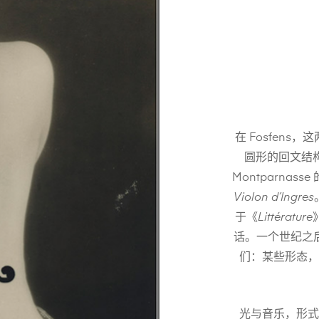
在 Fosfens，
圆形的回文结构。
Montparna
Violon d’Ingres
于《
Littérature
话。一个世纪之
们：某些形态，
光与音乐，形式