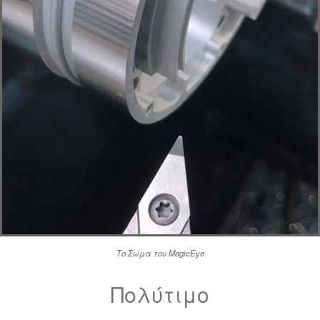
Το Σώμα του MagicEye
Πολύτιμο