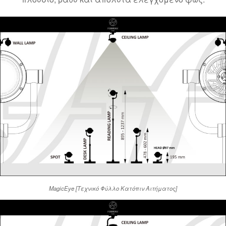
MagicEye [Τεχνικό Φύλλο Κατόπιν Αιτήματος]