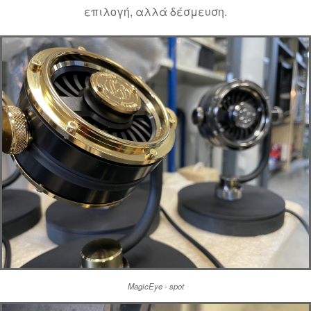
επιλογή, αλλά δέσμευση.
MagicEye - spot