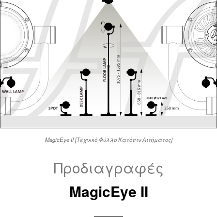
MagicEye II [Τεχνικό Φύλλο Κατόπιν Αιτήματος]
Προδιαγραφές
MagicEye II