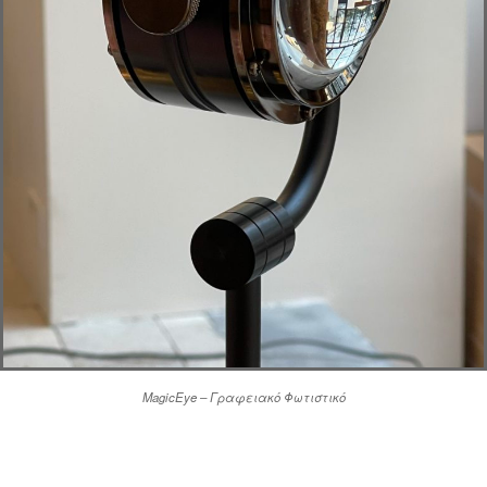
MagicEye – Γραφειακό Φωτιστικό